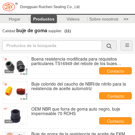
Dongguan Ruichen Sealing Co., Ltd.
Hogar
Productos
Videos
Sobre nosotros
>>
buje de goma
Calidad
supplier.
(11)
Buena resistencia modificada para requisitos
particulares TS16949 del rebote de los bujes
automotrices
Contacto
Buje colorido del caucho de NBR/de nitrilo para la
resistencia de aceite automotriz
Contacto
OEM NBR que forra de goma auto negro, buje
impermeable 70 ROHS
Contacto
Buje de goma de la resistencia de aceite de FKM