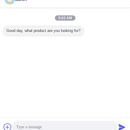
Contacto
Buje de goma automotriz IATF16949 del soporte de
motor FKM
5:03 AM
Contacto
Good day, what product are you looking for?
1 / 2
Cambie la lengua
Spanish
Inicio
|
Sobre nosotros
|
Éntrenos en contacto con
|
Mapa del Sitio
|
Política de
privacidad
Visión de escritorio
Copyright © 2015 - 2026 Dongguan Ruichen Sealing Co., Ltd..
All rights reserved.
Chatea
Solicitar una