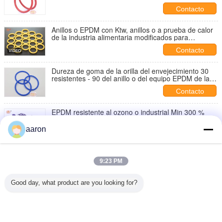
Contacto
Anillos o EPDM con Ktw, anillos o a prueba de calor
de la industria alimentaria modificados para
requisitos particulares
Contacto
Dureza de goma de la orilla del envejecimiento 30
resistentes - 90 del anillo o del equipo EPDM de la
máquina
Contacto
EPDM resistente al ozono o industrial Min 300 %
Elongación final
aaron
Contacto
Lacre del anillo o de Epdm del agua del color de
ORK, anillos o de alta presión ISO9001 FDA
9:23 PM
Contacto
Good day, what product are you looking for?
1 / 4