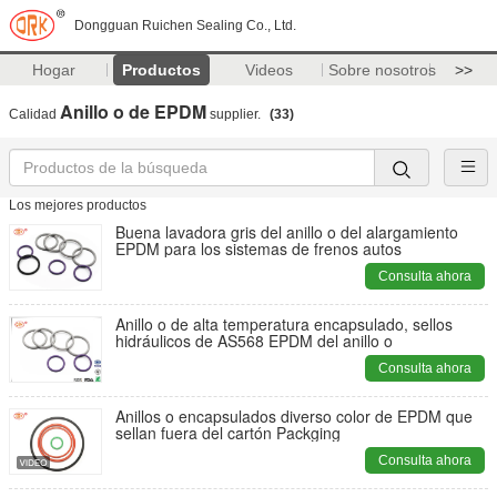
Dongguan Ruichen Sealing Co., Ltd.
Hogar
Productos
Videos
Sobre nosotros
>>
Anillo o de EPDM
Calidad
supplier.
(33)
Los mejores productos
Buena lavadora gris del anillo o del alargamiento
EPDM para los sistemas de frenos autos
Consulta ahora
Anillo o de alta temperatura encapsulado, sellos
hidráulicos de AS568 EPDM del anillo o
Consulta ahora
Anillos o encapsulados diverso color de EPDM que
sellan fuera del cartón Packging
Consulta ahora