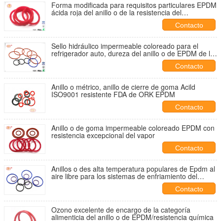
Forma modificada para requisitos particulares EPDM
ácida roja del anillo o de la resistencia del
envejecimiento de la resistencia para la sustancia
Contacto
química
Sello hidráulico impermeable coloreado para el
refrigerador auto, dureza del anillo o de EPDM de la
orilla 30-90
Contacto
Anillo o métrico, anillo de cierre de goma Acild
ISO9001 resistente FDA de ORK EPDM
Contacto
Anillo o de goma impermeable coloreado EPDM con
resistencia excepcional del vapor
Contacto
Anillos o des alta temperatura populares de Epdm al
aire libre para los sistemas de enfriamiento del
automóvil
Contacto
Ozono excelente de encargo de la categoría
alimenticia del anillo o de EPDM/resistencia química